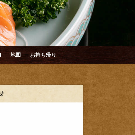
内
地図
お持ち帰り
せ